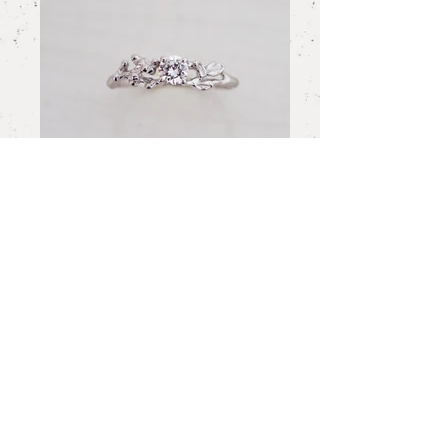
Order Jewelry R012
The Five-strand Diamond
Ring
どこまでも贅沢に輝く5連のダイヤモンド・
エタニティリング。一つ一つあけた光りあな
から取りこんだ光りが、全てのダイヤモンド
を最も美しく輝かせる。