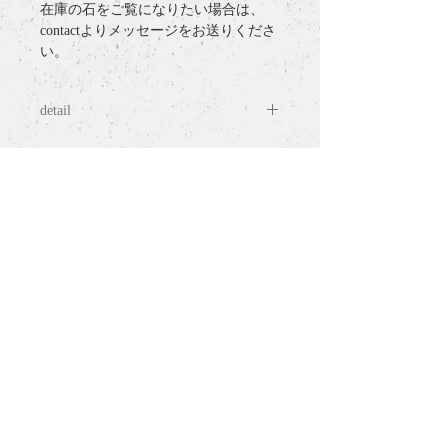
在庫の石をご覧になりたい場合は、
contactよりメッセージをお送りくださ
い。
detail
materia
l : Green Agate, K18YG post
more information
measurement
: H1.6cm x W0.9cm
○
ラッピングについて / gift wrapping
notes:
○
配送について / delivery
・１点１点、個性ある天然石ですの
で、在庫の石をご覧になりたい場合
○
サイズ表記について / ring size
は、contactよりメッセージをお送りく
and measurement
ださい。
・イヤリング金具への変更はできませ
PLANT /
PLANT
○
お問い合わせ / contact
ん。
shop hour 13:30 - 19:00
(Close / Mon, Tue. & Wed.)
tel.
+81 3 5779 6063
repair
size