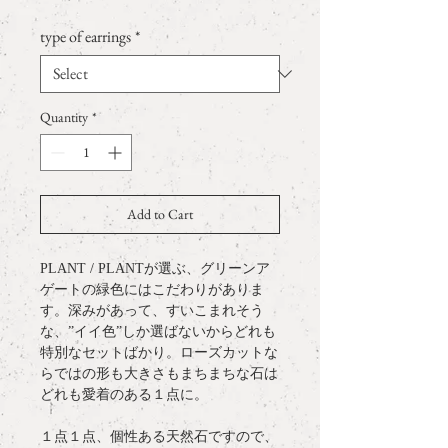
type of earrings
*
Quantity
*
Add to Cart
PLANT / PLANTが選ぶ、グリーンア
ゲートの緑色にはこだわりがありま
す。深みがあって、すいこまれそう
な、”イイ色”しか選ばないからどれも
特別なセットばかり。ローズカットな
らではの形も大きさもまちまちな石は
どれも愛着のある１点に。
１点１点、個性ある天然石ですので、