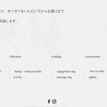
・K18YG製のみの
おり、オーダーをいただいてからお届けまで
完成します。
collections
wedding
custom-made
us
how to order
hakuji - white porcelain
engagement ring
jewelry
marriage ring
gallery