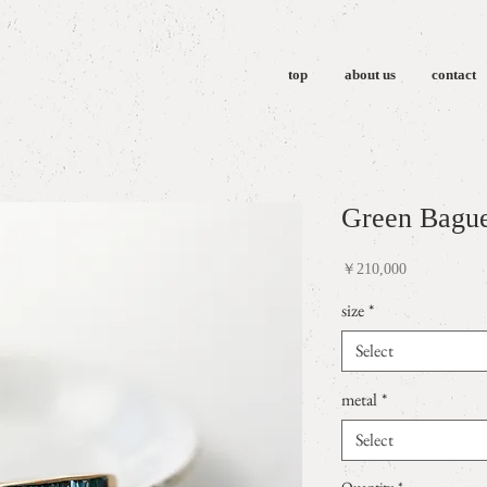
top
about us
contact
Green Bague
Price
￥210,000
size
*
Select
metal
*
Select