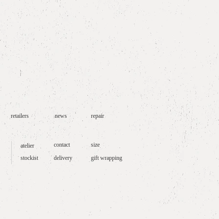
お取り扱いです。
retailers
news
repair
contact
size
atelier
stockist
delivery
gift wrapping