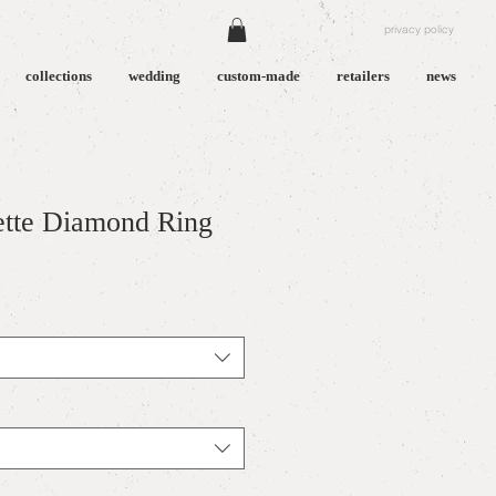
privacy policy
collections
wedding
custom-made
retailers
news
tte Diamond Ring