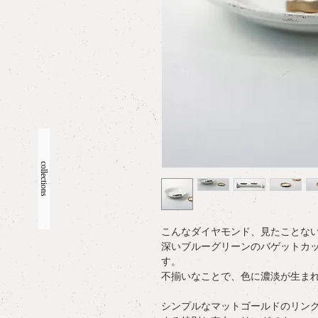
collections
こんなダイヤモンド、見たことな
深いブルーグリーンのバゲットカ
す。
不揃いなことで、色に濃淡が生ま
シンプルなマットゴールドのリン