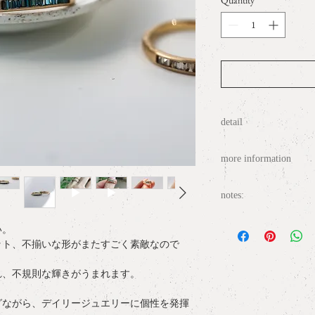
Quantity
*
detail
materia
l : K18YG , 0.
more information
size range
: #6～#11
width
: 0.2cm
○
ラッピングについて / gif
thickness
: 0.2cm
notes:
○
配送について / delive
・全てのリングは、
い。
ただいてからお届け
○
サイズ表記について / ring
ット、不揃いな形がまたすごく素敵なので
オーダーから約6週
・リングサイズは日
○
お問い合わせ / conta
れ、不規則な輝きがうまれます。
外の方は、「more i
照ください。
グながら、デイリージュエリーに個性を発揮
・ダイヤモンドの特性上