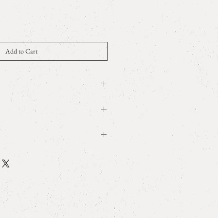
Add to Cart
2ct RoyalBlue Diamond
t wrapping
ry
受注生産となりますのでオーダーい
までお時間をいただいております。
 size and measurement
間で完成いたします
本サイズ規格を採用しています。海
ct
nfomation」よりサイズ比較表をご参
、±0.05ctの誤差が生じます。