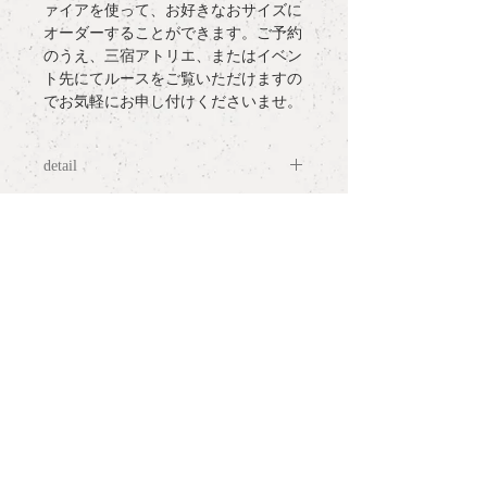
ァイアを使って、お好きなおサイズに
オーダーすることができます。ご予約
のうえ、三宿アトリエ、またはイベン
ト先にてルースをご覧いただけますの
でお気軽にお申し付けくださいませ。
detail
materia
l : K18YG , Sapphire0.7ct～0.9ct
more information
size range
: #6～#13
top motif
: H0.6cm x W0.8cm x D0.3cm
○
ラッピングについて / gift wrapping
notes:
○
配送について / delivery
・１点１点、個性ある天然石をご覧に
なりたい方はご予約制にて承ります。
○
サイズ表記について / ring size
contactよりご希望のお日にちをお知ら
and measurement
せください。こちらからの返信をもっ
てご予約完了となります。
PLANT /
PLANT
○
お問い合わせ / contact
・おサイズ直しのできない商品でござ
shop hour 13:30 - 19:00
います。ご購入の際はご注意ください
(Close / Mon, Tue. & Wed.)
tel.
+81 3 5779 6063
ませ。