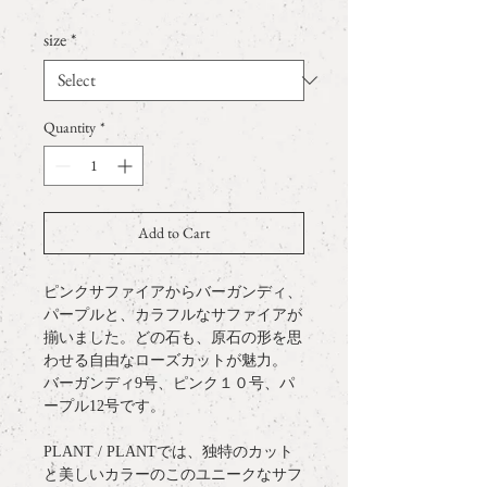
size
*
Quantity
*
Add to Cart
ピンクサファイアからバーガンディ、
パープルと、カラフルなサファイアが
揃いました。どの石も、原石の形を思
わせる自由なローズカットが魅力。
バーガンディ9号、ピンク１０号、パ
ープル12号です。
PLANT / PLANTでは、独特のカット
と美しいカラーのこのユニークなサフ