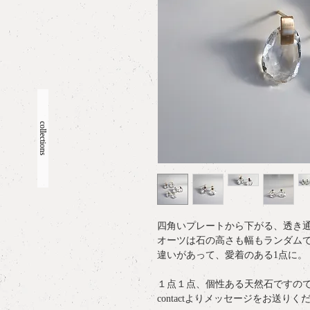
collections
四角いプレートから下がる、透き
オーツは石の高さも幅もランダム
違いがあって、愛着のある1点に。
１点１点、個性ある天然石ですの
contactよりメッセージをお送りく