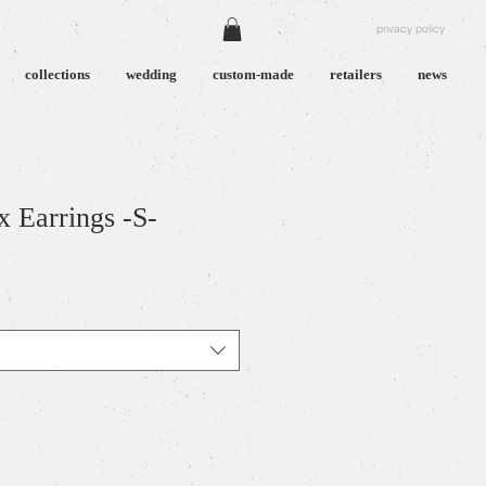
privacy policy
collections
wedding
custom-made
retailers
news
 Earrings -S-