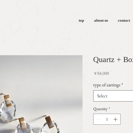
top
about us
contact
Quartz + Box
Price
￥84,000
type of earrings
*
Select
Quantity
*