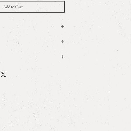
Add to Cart
8YG post
m x W0.9cm
t wrapping
ry
る天然石ですので、在庫の石をご覧
ntactよりメッセージをお送りくだ
 size and measurement
の変更はできません。
ct