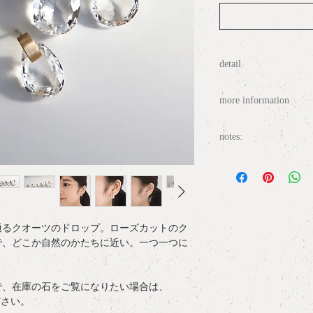
detail
materia
l : Quartz, K1
more information
measurement
: H1.5c
○
ラッピングについて / gif
notes:
○
配送について / delive
・１点１点、個性あ
になりたい場合は、co
○
サイズ表記について / ring
さい。
・イヤリング金具へ
○
お問い合わせ / conta
通るクオーツのドロップ。ローズカットのク
で、どこか自然のかたちに近い。一つ一つに
で、在庫の石をご覧になりたい場合は、
ださい。